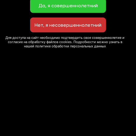
Для доступа на сайт необходимо подтвердить свое совершеннолетие и
согласие на обработку файлов cookies. Подробности можно узнать в
нашей политике обработки персональных данных
© 2020 Сеть ресторанов “Экспромт”
Мы используем cookie-файлы для улучшения
This site is protected by reCAPTCHA and the Google
пользовательского опыта и сбора статистики. Вы
можете запретить обработку сookie в настройках
Privacy Policy
and
Terms of Service
apply.
браузера. Для получения дополнительной
информации вы можете ознакомиться с нашей
Политикой использования cookie-файлов