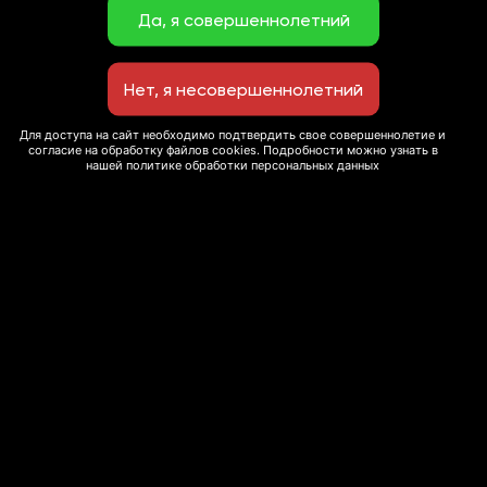
Для доступа на сайт необходимо подтвердить свое совершеннолетие и
согласие на обработку файлов cookies. Подробности можно узнать в
нашей политике обработки персональных данных
© 2020 Сеть ресторанов “Экспромт”
Мы используем cookie-файлы для улучшения
This site is protected by reCAPTCHA and the Google
пользовательского опыта и сбора статистики. Вы
можете запретить обработку сookie в настройках
Privacy Policy
and
Terms of Service
apply.
браузера. Для получения дополнительной
информации вы можете ознакомиться с нашей
Политикой использования cookie-файлов